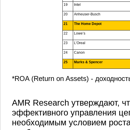
19
Intel
20
Anheuser-Busch
21
The Home Depot
22
Lowe’s
23
L’Oreal
24
Canon
25
Marks & Spencer
*ROA (Return on Assets) - доходност
AMR Research утверждают, чт
эффективного управления цеп
необходимым условием роста 