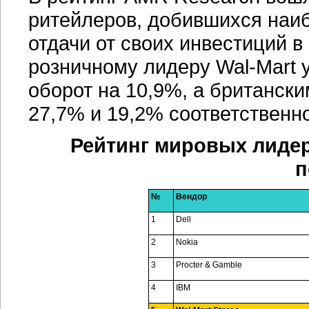
ритейлеров, добившихся наиб
отдачи от своих инвестиций в
розничному лидеру
Wal-Mart
у
оборот на 10,9%, а британски
27,7% и 19,2% соответственно
Рейтинг мировых лиде
п
№
Вендор
1
Dell
2
Nokia
3
Procter & Gamble
4
IBM