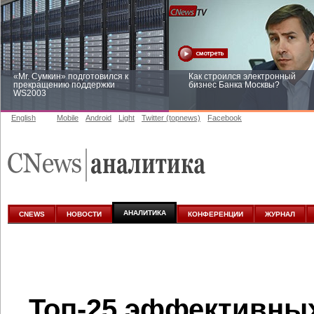
«Mr. Сумкин» подготовился к
Как строился электронный
прекращению поддержки
бизнес Банка Москвы?
WS2003
English
Mobile
Android
Light
Twitter (topnews)
Facebook
Заоблачная оптимизация: как
Рейтинг CNewsInfrastructure 20
Faberlic изменил подход к
приглашаем участвовать
аналитике
АНАЛИТИКА
CNEWS
НОВОСТИ
КОНФЕРЕНЦИИ
ЖУРНАЛ
Топ-25 эффективны