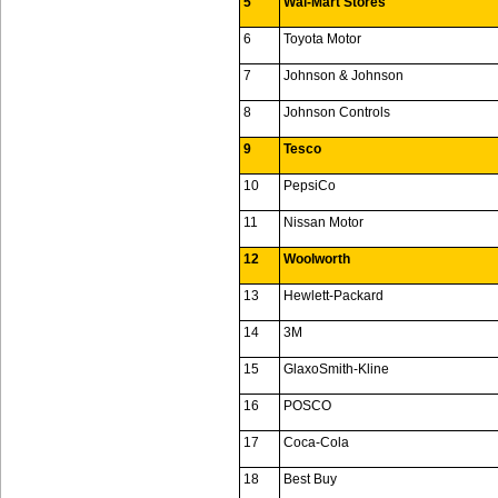
5
Wal-Mart Stores
6
Toyota Motor
7
Johnson & Johnson
8
Johnson Controls
9
Tesco
10
PepsiCo
11
Nissan Motor
12
Woolworth
13
Hewlett-Packard
14
3M
15
GlaxoSmith-Kline
16
POSCO
17
Coca-Cola
18
Best Buy