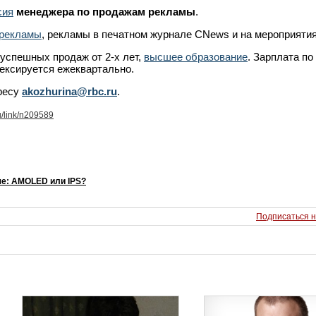
сия
менеджера по продажам рекламы
.
-рекламы
, рекламы в печатном журнале CNews и на мероприятия
 успешных продаж от 2-х лет,
высшее образование
. Зарплата по
ексируется ежеквартально.
ресу
akozhurina@rbc.ru
.
u/link/n209589
е: AMOLED или IPS?
Подписаться н