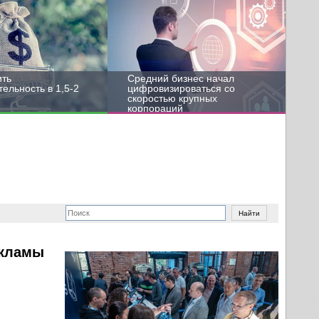
ить
Средний бизнес начал
ельность в 1,5-2
цифровизироваться со
скоростью крупных
корпораций
екламы