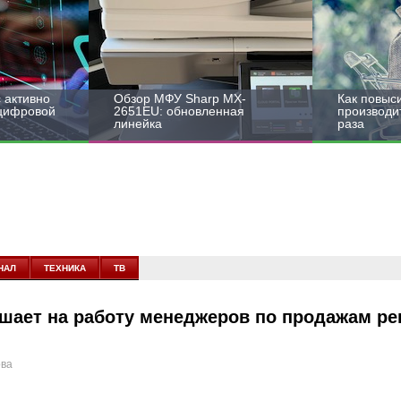
 активно
Обзор МФУ Sharp MX-
Как повыс
 цифровой
2651EU: обновленная
производит
линейка
раза
НАЛ
ТЕХНИКА
ТВ
шает на работу менеджеров по продажам р
ова