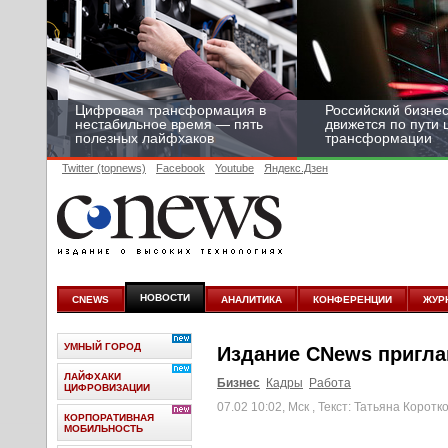
Цифровая трансформация в
Российский бизнес
нестабильное время — пять
движется по пути
полезных лайфхаков
трансформации
Twitter (topnews)
Facebook
Youtube
Яндекс.Дзен
НОВОСТИ
CNEWS
АНАЛИТИКА
КОНФЕРЕНЦИИ
ЖУР
УМНЫЙ ГОРОД
Издание CNews пригла
ЛАЙФХАКИ
Бизнес
Кадры
Работа
ЦИФРОВИЗАЦИИ
07.02 10:02, Мск
, Текст: Татьяна Коротк
КОРПОРАТИВНАЯ
МОБИЛЬНОСТЬ