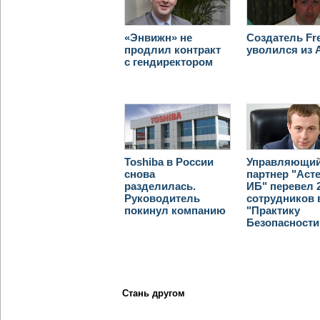
«Энвижн» не
Создатель F
продлил контракт
уволился из 
с гендиректором
Toshiba в России
Управляющи
снова
партнер "Аст
разделилась.
ИБ" перевел 
Руководитель
сотрудников 
покинул компанию
"Практику
Безопасности
Стань другом