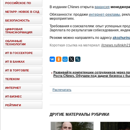
РОССИЙСКОЕ ПО
В издании CNews открыта
вакансия
менеджера
NETAPP: НОВОЕ В СХД
Обязанности: продажи
интернет-рекламы
, рек
мероприятиях.
БЕЗОПАСНОСТЬ
Требования к соискателям: опыт успешных прод
ЦИФРОВАЯ
Зарплата по результатам собеседования, инде
ТРАНСФОРМАЦИЯ
Резюме можно направлять по адресу
akozhurin
ОБЛАЧНЫЕ
ТЕХНОЛОГИИ
Короткая ссылка на материал:
//cnews.ru/link/n
ИТ В ГОССЕКТОРЕ
ИТ В БАНКАХ
ИТ В ТОРГОВЛЕ
Развивайте компетенции сотрудников через п
Роста CNews. Обучаем под задачи бизнеса с б
ТЕЛЕКОМ
ИНТЕРНЕТ
Распечатать
ИТ-БИЗНЕС
РЕЙТИНГИ
ДРУГИЕ МАТЕРИАЛЫ РУБРИКИ