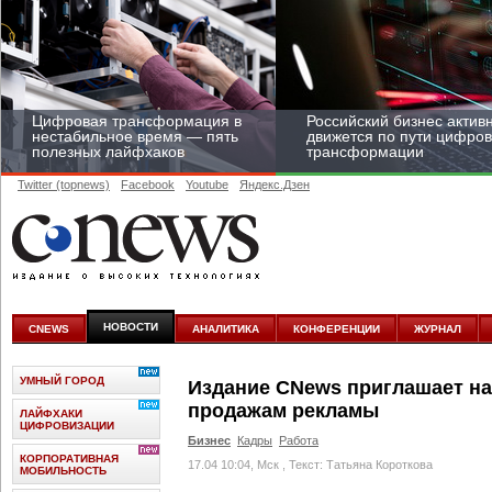
Цифровая трансформация в
Российский бизнес актив
нестабильное время — пять
движется по пути цифро
полезных лайфхаков
трансформации
Twitter (topnews)
Facebook
Youtube
Яндекс.Дзен
Средний бизнес начал
цифровизироваться со
скоростью крупных
НОВОСТИ
CNEWS
АНАЛИТИКА
КОНФЕРЕНЦИИ
ЖУРНАЛ
корпораций
УМНЫЙ ГОРОД
Издание CNews приглашает на
продажам рекламы
ЛАЙФХАКИ
ЦИФРОВИЗАЦИИ
Бизнес
Кадры
Работа
КОРПОРАТИВНАЯ
17.04 10:04, Мск
, Текст: Татьяна Короткова
МОБИЛЬНОСТЬ