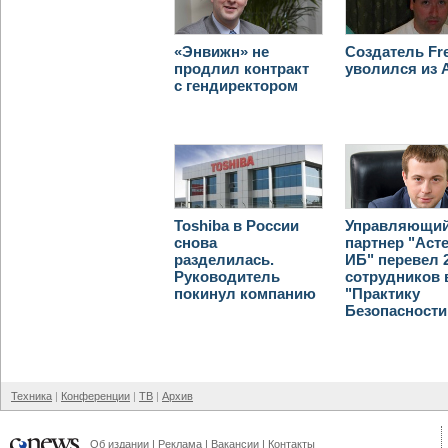
«Энвижн» не
Создатель F
продлил контракт
уволился из 
с гендиректором
Toshiba в России
Управляющи
снова
партнер "Аст
разделилась.
ИБ" перевел 
Руководитель
сотрудников 
покинул компанию
"Практику
Безопасности
Техника
Конференции
ТВ
Архив
Об издании
Реклама
Вакансии
Контакты