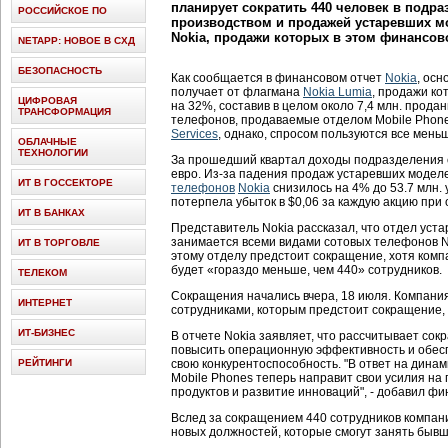
планирует сократить 440 человек в подр
РОССИЙСКОЕ ПО
производством и продажей устаревших м
Nokia, продажи которых в этом финансово
NETAPP: НОВОЕ В СХД
БЕЗОПАСНОСТЬ
Как сообщается в финансовом отчет
Nokia
, ос
получает от флагмана
Nokia Lumia
, продажи ко
ЦИФРОВАЯ
на 32%, составив в целом около 7,4 млн. прода
ТРАНСФОРМАЦИЯ
телефонов, продаваемые отделом Mobile Phon
Services
, однако, спросом пользуются все мень
ОБЛАЧНЫЕ
ТЕХНОЛОГИИ
За прошедший квартал доходы подразделения сн
евро. Из-за падения продаж устаревших модел
ИТ В ГОССЕКТОРЕ
телефонов
Nokia
снизилось на 4% до 53.7 млн. 
потерпела убыток в $0,06 за каждую акцию при 
ИТ В БАНКАХ
Представитель Nokia рассказал, что отдел уст
занимается всеми видами сотовых телефонов N
ИТ В ТОРГОВЛЕ
этому отделу предстоит сокращение, хотя комп
будет «гораздо меньше, чем 440» сотрудников.
ТЕЛЕКОМ
Сокращения начались вчера, 18 июля. Компания
ИНТЕРНЕТ
сотрудниками, которым предстоит сокращение, 
ИТ-БИЗНЕС
В отчете Nokia заявляет, что рассчитывает сок
повысить операционную эффективность и обесп
РЕЙТИНГИ
свою конкурентоспособность. "В ответ на дина
Mobile Phones теперь направит свои усилия н
продуктов и развитие инноваций", - добавил фи
Вслед за сокращением 440 сотрудников компани
новых должностей, которые смогут занять бывш