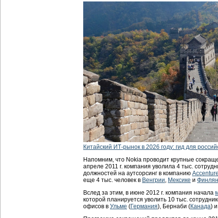
Китайский ИТ-рынок в 2026 году: гид для россий
Напомним, что Nokia проводит крупные сокраще
апреле 2011 г. компания уволила 4 тыс. сотрудн
должностей на аутсорсинг в компанию
Accentur
еще 4 тыс. человек в
Венгрии
,
Мексике
и
Финля
Вслед за этим, в июне 2012 г. компания начала
которой планируется уволить 10 тыс. сотрудник
офисов в
Ульме
(
Германия
), Бернаби (
Канада
) 