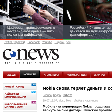
Цифровая трансформация в
Российский бизнес актив
нестабильное время — пять
движется по пути цифро
полезных лайфхаков
трансформации
Twitter (topnews)
Facebook
Youtube
Яндекс.Дзен
Средний бизнес начал
цифровизироваться со
скоростью крупных
НОВОСТИ
CNEWS
АНАЛИТИКА
КОНФЕРЕНЦИИ
ЖУРНАЛ
корпораций
УМНЫЙ ГОРОД
Nokia снова теряет деньги и 
ЛАЙФХАКИ
Бизнес
Кадры
Работа
ЦИФРОВИЗАЦИИ
19.07 15:07, Мск
, Текст: Любовь Касьянова
КОРПОРАТИВНАЯ
Мобильная корпорация Nokia продолжает
МОБИЛЬНОСТЬ
вернуть былые доходы. Финский произв