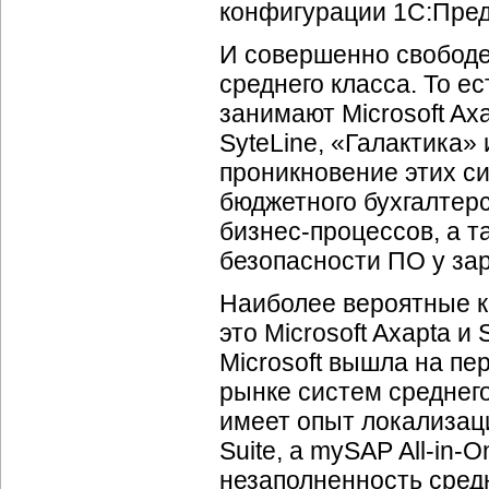
конфигурации 1С:Пред
И совершенно свободе
среднего класса. То е
занимают Microsoft Axa
SyteLine, «Галактика»
проникновение этих с
бюджетного бухгалтерс
бизнес-процессов
, а 
безопасности ПО у за
Наиболее вероятные к
это Microsoft Axapta и
Microsoft вышла на пе
рынке систем среднег
имеет опыт локализац
Suite, а mySAP
All-in
-O
незаполненность средн