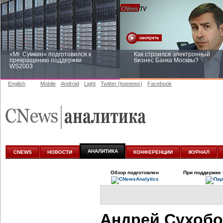
«Mr. Сумкин» подготовился к
Как строился электронный
прекращению поддержки
бизнес Банка Москвы?
WS2003
English
Mobile
Android
Light
Twitter (topnews)
Facebook
Заоблачная оптимизация: как
Рейтинг CNewsInfrastructure 20
Faberlic изменил подход к
приглашаем участвовать
аналитике
АНАЛИТИКА
CNEWS
НОВОСТИ
КОНФЕРЕНЦИИ
ЖУРНАЛ
Обзор подготовлен
При поддержке 
Андрей Сухобо