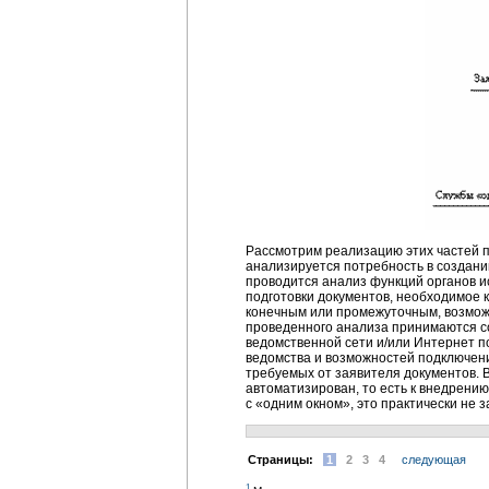
Рассмотрим реализацию этих частей 
анализируется потребность в создани
проводится анализ функций органов и
подготовки документов, необходимое 
конечным или промежуточным, возможн
проведенного анализа принимаются с
ведомственной сети и/или Интернет п
ведомства и возможностей подключени
требуемых от заявителя документов. В
автоматизирован, то есть к внедрени
с «одним окном», это практически не 
Cтраницы:
1
2
3
4
следующая
1