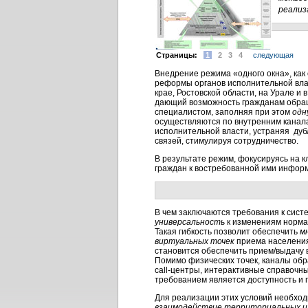
реализ
Cтраницы:
1
2
3
4
следующая
Внедрение режима «одного окна», как
реформы органов исполнительной влас
крае, Ростовской области, на Урале и
дающий возможность гражданам обращ
специалистом, заполняя при этом
одн
осуществляются по внутренним канала
исполнительной власти, устраняя дуб
связей, стимулируя сотрудничество.
В результате режим, фокусируясь на 
граждан к востребованной ими инфор
В чем заключаются требования к сист
универсальность
к изменениям нормат
Такая гибкость позволит обеспечить
м
виртуальных точек
приема населения
становится обеспечить прием/выдачу в
Помимо физических точек, каналы об
call-центры
, интерактивные справочные
требованием является доступность и 
Для реализации этих условий необхо
взаимодействие территориальных и