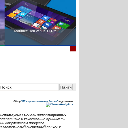
Планшет Dell Venue 11 Pro
Пора выбирать Fujitsu!
Обзор
"ИТ в органах госвласти России"
подготовлен
о используемая модель информационных
 оперативно и качественно принимать
ии документов в процессе
лагается новый системный подход к