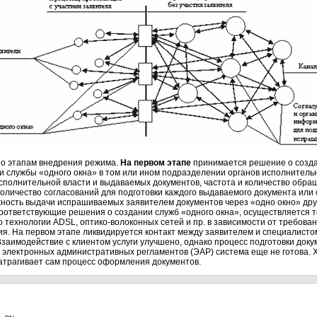
по этапам внедрения режима.
На первом этапе
принимается решение о созда
и службы «одного окна» в том или ином подразделении органов исполнитель
сполнительной власти и выдаваемых документов, частота и количество обращ
количество согласований для подготовки каждого выдаваемого документа или 
ость выдачи испрашиваемых заявителем документов через «одно окно» друго
оответствующие решения о создании служб «одного окна», осуществляется 
о технологии ADSL,
оптико-волоконных
сетей и пр. в зависимости от требов
я. На первом этапе ликвидируется контакт между заявителем и специалист
заимодействие с клиентом услуги улучшено, однако процесс подготовки доку
ю электронных административных регламентов (ЭАР) система еще не готова. 
затрагивает сам процесс оформления документов.