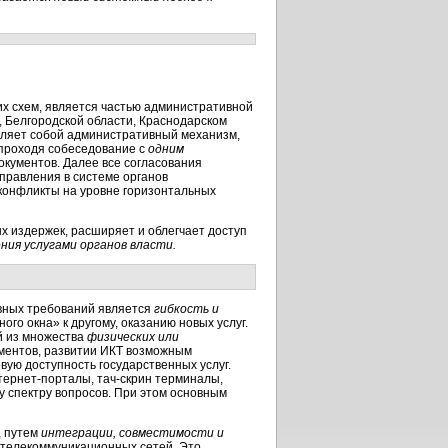
х схем, является частью административной
, Белгородской области, Краснодарском
тавляет собой административный механизм,
проходя собеседование с
одним
кументов. Далее все согласования
правления в системе органов
 конфликты на уровне горизонтальных
х издержек, расширяет и облегчает доступ
ия услугами органов власти.
авных требований является
гибкость и
го окна» к другому, оказанию новых услуг.
й из множества
физических или
ументов, развитии ИКТ возможным
вую доступность государственных услуг.
тернет-порталы
,
тач-скрин
терминалы,
му спектру вопросов. При этом основным
, путем
интеграции, совместимости и
х телекоммуникационных сетей. Это