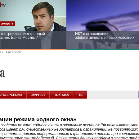
ак строился электронный
ИКТ в страховании:
изнес Банка Москвы?
эффективность в новых условиях
s)
Facebook
ейтинг CNewsInfrastructure 2015:
Информационная безопасность
риглашаем участвовать
бизнеса и госструктур: развитие в
новых условиях
ОНФЕРЕНЦИИ
ЖУРНАЛ
ТЕХНИКА
ТВ
ации режима «одного окна»
 введения режима «одного окна» в различных регионах РФ показывает, чт
сов имеет ряд существенных недостатков и ограничений, не позволяющих
я, оптимизировать информационные и финансовые потоки при согласован
омственных взаимодействий. Для решения данных проблем в статье пред