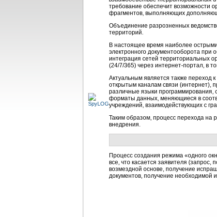
требование обеспечит возможности о
фрагментов, выполняющих дополняющ
Объединение разрозненных ведомстве
территорий.
В настоящее время наиболее острым
электронного документооборота при о
интеграция сетей территориальных ор
(24/7/365) через
интернет-портал
, в 
Актуальным является также переход 
открытым каналам связи (интернет), 
различные языки программирования, 
форматы данных, меняющиеся в соотве
учреждений, взаимодействующих с гра
Таким образом, процесс перехода на 
внедрения.
Процесс создания режима «одного ок
все, что касается заявителя (запрос,
возмездной основе, получение испраш
документов, получение необходимой ин