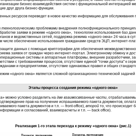
рганизации
бизнес-взаимодействия
систем с функциональной интеграцией м
ие друг друга
бизнес-функции
.
нных ресурсов переведет в новое качество информацию для обслуживания 
и
технологическими проблемами
внедрения полнофункционального принципа
бработке заявки в режиме «одного окна», технологии использования баз дан
ганов и ведомственных сетей, поддержка режима «одного окна» 24 часа в су
том числе обеспечение использования гражданами средств ЭЦП,
интернет-пла
к защите данных с помощью криптографии для обеспечения межведомственно
приема заявок от граждан через
интернет-портал
. Электронному обмену и дос
операционные системы и аппаратные платформы, внешние разработчики, за
тствии с требованиями процессов, отсутствие единой "точки доступа" к сер
жданами и предприятиями, отсутствие одинаковых правил и общих стандарт
режим «одного окна» является сложной организационно-технической задачей 
Этапы процесса создания режима «одного окна»
на» можно условно разделить на
две
взаимосвязанные части
, отрабатываем
 подтверждение прав на получение испрашиваемого пакета документов, оплата
иваемого пакета документов и т.п. —
front-office
),
второй
то, что происходит б
формации и согласований, взаиморасчеты и т.п. — back office).
Реализация 1-го этапа перехода к режиму «одного окна» (рис.1)