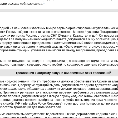
1
ации режима «одного окна».
 одной из наиболее известных в мире
сервис-ориентированных
управленчески
ти России. «Одно окно» активно осваивается в Москве, Чувашии, Татарстане
 в других регионах России, странах СНГ (Украина, Казахстан и др.). Он предс
аться за получением необходимого пакета документов в
одну
организацию, 
у
форму заявления и предоставляя
один
минимальный набор необходимых до
м связи органов исполнительной власти. «Одно окно» интегрирует процесс у
лирование функций, усиливая взаимосвязи между госорганами, преодолевая
клиентах государства, создает предпосылки для сокращения административны
мации,
повышает качество жизни людей по критерию степени удовлетворен
Требования к «одному окну» и обеспечение этих требований
еме «одного окна» и что эти требования должны обеспечивать? Одним из гл
ивной базы, передаче функций выдачи документов от одного держателя «одно
ногоканальность обращения
и доступ к услугам государственных организаци
. При четких регламентах с указанием перечня требуемых от заявителя док
сего перечня документов через любую службу «одного окна», обеспечив шаго
ращения должны позволять обращаться в службы не выходя из дома через
ин
 службы IVR (Interactive Voice Response), точки доступа
hot-spot
и др. по все
простота транзакций для пользователей.
димо обеспечить
доступность
ведомственных баз держателям «одного окна»
 отраслевых информационных систем и ресурсов
, а также соответствующи