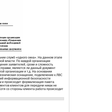
нии служб «одного окна». На данном этапе
ной власти. По каждой организации
ения заявителей, сроки и сложность
справки, является ли данный документ
й организации и т.д. На основании
техническая оснащение, подключение к ЛВС
аний информационной безопасности
ом и происходит формализация пакета
ментов клиентом для передачи никак не
Хотя со стороны клиента работа происходит