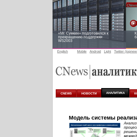
«Mr. Сумкин» подготовился к
К
прекращению поддержки
б
WS2003
English
Mobile
Android
Light
Twitter (topnew
Заоблачная оптимизация: как
Р
Faberlic изменил подход к
п
аналитике
АНАЛИТИКА
CNEWS
НОВОСТИ
К
Модель системы реализ
Анализ
процес
решени
межвед