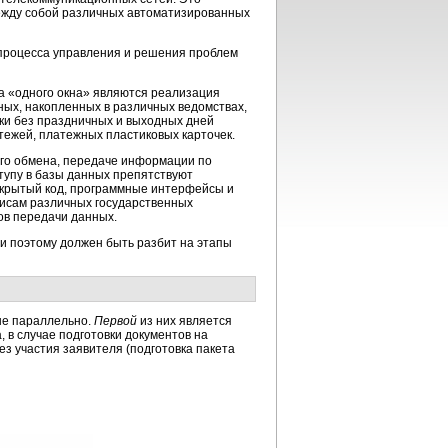
ежду собой различных автоматизированных
процесса управления и решения проблем
 «одного окна» являются реализация
ных, накопленных в различных ведомствах,
тки без праздничных и выходных дней
тежей
, платежных пластиковых карточек.
го обмена, передаче информации по
тупу в базы данных препятствуют
крытый код, программные интерфейсы и
висам различных государственных
ов передачи данных.
и поэтому должен быть разбит на этапы
ые параллельно.
Первой
из них является
, в случае подготовки документов на
ез участия заявителя (подготовка пакета