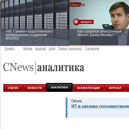
«Mr. Сумкин» подготовился к
Как строился электронный
прекращению поддержки
бизнес Банка Москвы?
WS2003
English
Mobile
Android
Light
Twitter (topnews)
Facebook
Заоблачная оптимизация: как
Рейтинг CNewsInfrastructure 20
Faberlic изменил подход к
приглашаем участвовать
аналитике
АНАЛИТИКА
CNEWS
НОВОСТИ
КОНФЕРЕНЦИИ
ЖУРНАЛ
Обзор
ИТ в органах государствен