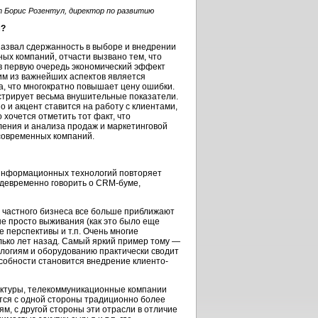
Борис Розентул, директор по развитию
м?
 назвал сдержанность в выборе и внедрении
ых компаний, отчасти вызвано тем, что
в первую очередь экономический эффект
им из важнейших аспектов является
а, что многократно повышает цену ошибки.
стрирует весьма внушительные показатели.
 и акцент ставится на работу с клиентами,
хочется отметить тот факт, что
ления и анализа продаж и маркетинговой
современных компаний.
к информационных технологий повторяет
ждевременно говорить о CRM-буме,
 частного бизнеса все больше приближают
е просто выживания (как это было еще
е перспективы и т.п. Очень многие
лько лет назад. Самый яркий пример тому —
логиям и оборудованию практически сводит
собности становится внедрение клиенто-
руктуры, телекоммуникационные компании
тся с одной стороны традиционно более
м, с другой стороны эти отрасли в отличие