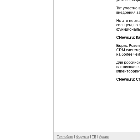
уйти на разра
Тут уместно 
внедрения за
Но это не зн
солнцем, но 
функциональ
CNews.ru: К
Борис Розен
CRM систем у
на более чем
Для российск
сложившаяся 
клиентоорин
CNews.ru: С
Техноблог
|
Форумы
|
ТВ
|
Архив