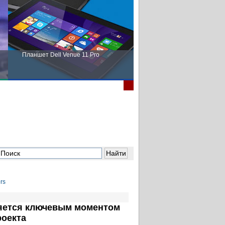
Планшет Dell Venue 11 Pro
Пора выбирать Fujitsu!
ляется ключевым моментом
оекта