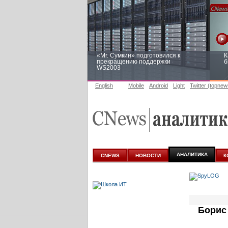
«Mr. Сумкин» подготовился к
К
прекращению поддержки
б
WS2003
English
Mobile
Android
Light
Twitter (topnew
Заоблачная оптимизация: как
Р
Faberlic изменил подход к
п
аналитике
АНАЛИТИКА
CNEWS
НОВОСТИ
К
Борис