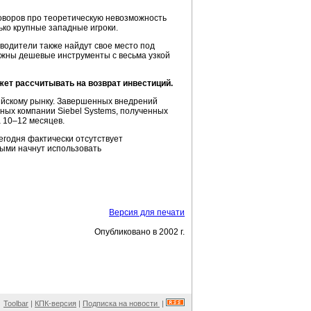
говоров про теоретическую невозможность
ько крупные западные игроки.
водители также найдут свое место под
нужны дешевые инструменты с весьма узкой
жет рассчитывать на возврат инвестиций.
сийскому рынку. Завершенных внедрений
нных компании Siebel Systems, полученных
а
10–12
месяцев.
егодня фактически отсутствует
выми начнут использовать
Версия для печати
Опубликовано в 2002 г.
Toolbar
|
КПК-версия
|
Подписка на новости
|