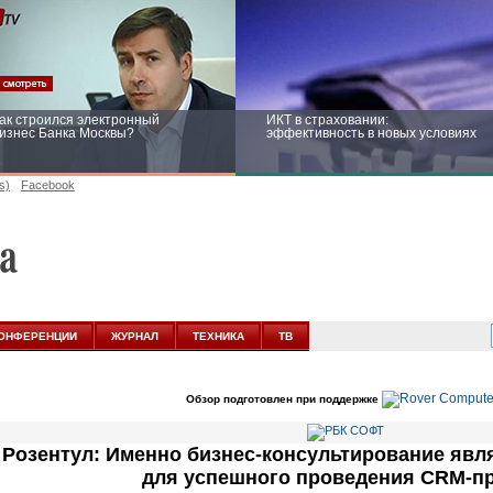
ак строился электронный
ИКТ в страховании:
изнес Банка Москвы?
эффективность в новых условиях
s)
Facebook
ейтинг CNewsInfrastructure 2015:
Информационная безопасность
риглашаем участвовать
бизнеса и госструктур: развитие в
новых условиях
ОНФЕРЕНЦИИ
ЖУРНАЛ
ТЕХНИКА
ТВ
Обзор подготовлен при поддержке
 Розентул: Именно бизнес-консультирование яв
для успешного проведения CRM-пр