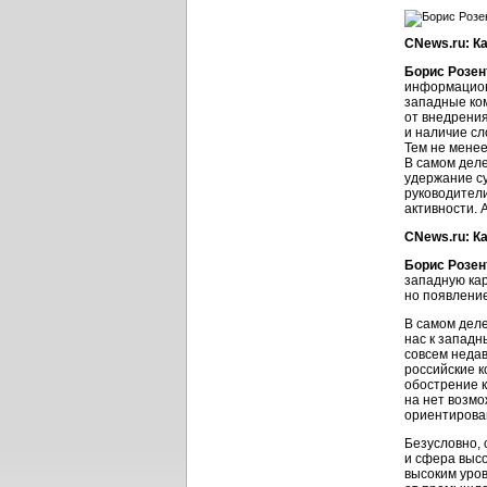
CNews.ru: К
Борис Розен
информационн
западные ко
от внедрени
и наличие сл
Тем не мене
В самом деле
удержание су
руководители
активности.
CNews.ru: К
Борис Розен
западную кар
но появление
В самом дел
нас к западн
совсем недав
российские к
обострение 
на нет возмо
ориентирова
Безусловно, 
и сфера выс
высоким уров