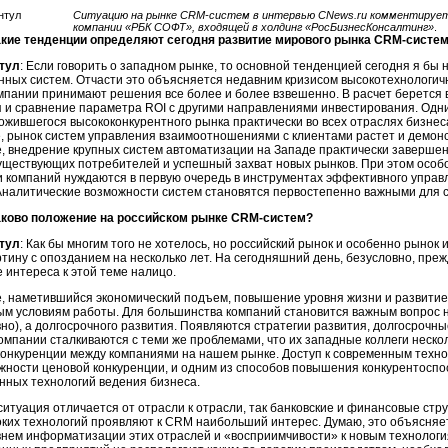
Ситуацию на рынке CRM-систем в интервью CNews.ru комментирует 
компании «РБК СОФТ», входящей в холдинг «РосБизнесКонсалтинг»
.
акие тенденции определяют сегодня развитие мирового рынка CRM-систе
тул
: Если говорить о западном рынке, то основной тенденцией сегодня я бы
ых систем. Отчасти это объясняется недавним кризисом высокотехнологичн
мпании принимают решения все более и более взвешенно. В расчет берется 
я и сравнение параметра ROI с другими направлениями инвестирования. Одн
ожившегося высококонкурентного рынка практически во всех отраслях бизнес
е, рынок систем управления взаимоотношениями с клиентами растет и демон
, внедрение крупных систем автоматизации на Западе практически завершено
ществующих потребителей и успешный захват новых рынков. При этом особо 
 компаний нуждаются в первую очередь в инструментах эффективного управ
 Аналитические возможности систем становятся первостепенно важными для 
аково положение на российском рынке CRM-систем?
тул
: Как бы многим того не хотелось, но российский рынок и особенно рыно
тину с опозданием на несколько лет. На сегодняшний день, безусловно, пре
 интереса к этой теме налицо.
е, наметившийся экономический подъем, повышение уровня жизни и развитие
ым условиям работы. Для большинства компаний становится важным вопрос н
но), а долгосрочного развития. Появляются стратегии развития, долгосрочны
омпании сталкиваются с теми же проблемами, что их западные коллеги неско
конкуренции между компаниями на нашем рынке. Доступ к современным техно
жности ценовой конкуренции, и одним из способов повышения конкурентоспо
нных технологий ведения бизнеса.
ситуация отличается от отрасли к отрасли, так банковские и финансовые ст
оких технологий проявляют к CRM наибольший интерес. Думаю, это объясняе
нем информатизации этих отраслей и «восприимчивости» к новым технология