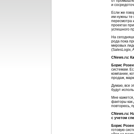
от промышле
и сосредото
Если же гово
им нужны те 
пересмотра и
проектах при
успешного п
На сегодняшн
рода пока п
мировых лиде
(SalesLogix, A
CNews.ru: К
Борис Розен
системам. Ес
компании, к
продаж, марк
Думаю, все э
будут испол
Мне кажется,
факторы как 
повторюсь, п
CNews.ru: Н
с учетом сп
Борис Розен
готовую сист