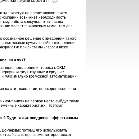
мостью закупки сырья и т.п. где
иенты зачастую не представляют зачем
х компаний возникнет необходимость
этому работа консультантов в таких
рование является ключевым моментом для
но осознанное решение о внедрении такого
о значительные суммы и выбирают решения
 разработки или системы классом ниже
ших пяти лет?
ственного повышения интереса к CRM
в первую очередь крупные и средние
й и максимально возможной автоматизации
е на эти технологии, но, скорее всего, они
ких компаниях на первое место выйдут такие
ременные характеристики. Поэтому,
тов? Будет ли их внедрение эффективным
 Во-первых потому, что использовать
тоит забывать про время, которое может