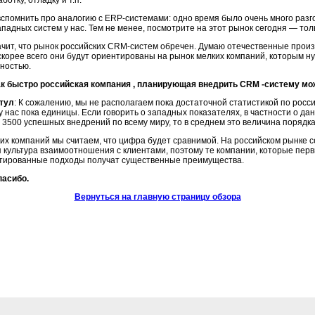
ботку, отладку и т.п.
вспомнить про аналогию с ERP-системами: одно время было очень много раз
падных систем у нас. Тем не менее, посмотрите на этот рынок сегодня — тол
ачит, что рынок российских CRM-систем обречен. Думаю отечественные произ
скорее всего они будут ориентированы на рынок мелких компаний, которым 
ностью.
ак быстро российская компания , планирующая внедрить CRM -систему мо
тул
: К сожалению, мы не располагаем пока достаточной статистикой по рос
 нас пока единицы. Если говорить о западных показателях, в частности о да
 3500 успешных внедрений по всему миру, то в среднем это величина порядк
их компаний мы считаем, что цифра будет сравнимой. На российском рынке с
культура взаимоотношения с клиентами, поэтому те компании, которые пер
тированные подходы получат существенные преимущества.
пасибо.
Вернуться на главную страницу обзора