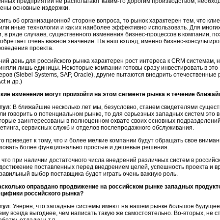
нных предприятий не располагают
каким-то
дорогим производством, необходи
чены основные издержки.
рить об организационной стороне вопроса, то рынок характерен тем, что кл
или иные технологии и как их наиболее эффективно использовать. Для многи
, в ряде случаев, существенного изменения бизнес-процессов в компании, по
обретает очень важное значение. На наш взгляд, именно бизнес-консульти
роведения проекта.
ий день для российского рынка характерен рост интереса к CRM системам, 
риняли лишь единицы. Некоторые компании готовы сразу инвестировать в эт
ров (Siebel Systems, SAP, Oracle), другие пытаются внедрить отечественные
ct и др.)
акие изменения могут произойти на этом сегменте рынка в течение ближай
тул
: В ближайшие несколько лет мы, безусловно, станем свидетелями суще
ли говорить о потенциальном рынке, то для серьезных западных систем это 
оторые заинтересованы в полноценном охвате своих основных подразделени
етинга, сервисных служб и отделов послепродажного обслуживания.
то приведет к тому, что и более мелкие компании будут обращать свое внимани
ьзовать более функционально простые и дешевые решения.
 что при наличии достаточного числа внедрений различных систем в российс
достижение поставленных перед внедрением целей, успешность проекта и в
равильный выбор поставщика будет играть очень важную роль.
асколько оправдано продвижение на российском рынке западных продук
ецифики российского рынка?
тул
: Уверен, что западные системы имеют на нашем рынке большое будущее.
ему всегда выгоднее, чем написать такую же самостоятельно. Во-вторых, не с