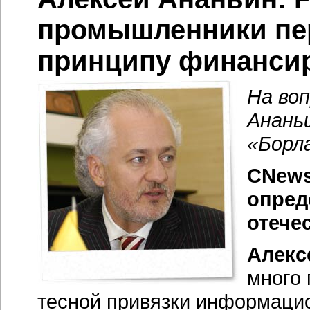
промышленники пер
принципу финанси
На во
Анань
«Борл
CNews
опред
отече
Алекс
много 
тесной привязки информаци