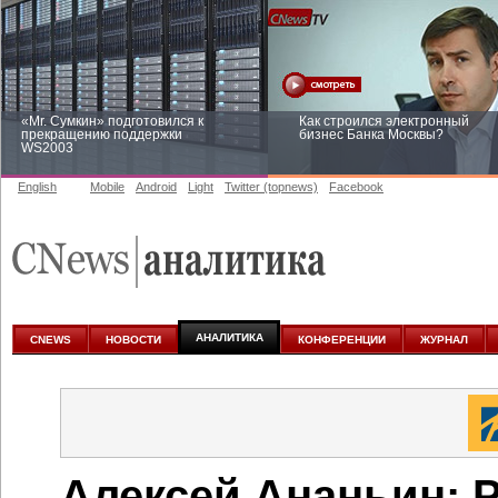
«Mr. Сумкин» подготовился к
Как строился электронный
прекращению поддержки
бизнес Банка Москвы?
WS2003
English
Mobile
Android
Light
Twitter (topnews)
Facebook
Заоблачная оптимизация: как
Рейтинг CNewsInfrastructure 20
Faberlic изменил подход к
приглашаем участвовать
аналитике
АНАЛИТИКА
CNEWS
НОВОСТИ
КОНФЕРЕНЦИИ
ЖУРНАЛ
Алексей Ананьин: 