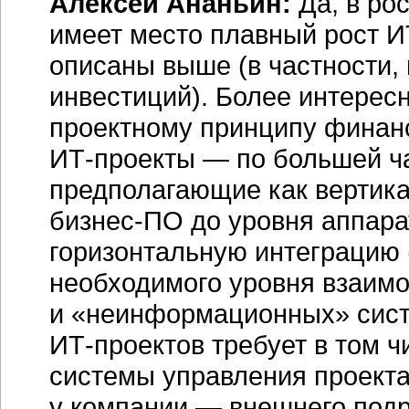
Алексей Ананьин:
Да, в ро
имеет место плавный рост
И
описаны выше (в частности,
инвестиций). Более интерес
проектному принципу финан
ИТ-проекты
— по большей ча
предполагающие как вертика
бизнес-ПО
до уровня аппара
горизонтальную интеграцию 
необходимого уровня взаим
и «неинформационных» систе
ИТ-проектов
требует в том ч
системы управления проекта
у компании — внешнего подр