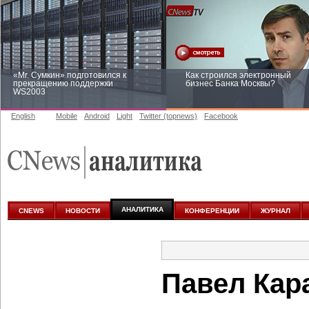
«Mr. Сумкин» подготовился к
Как строился электронный
прекращению поддержки
бизнес Банка Москвы?
WS2003
English
Mobile
Android
Light
Twitter (topnews)
Facebook
Заоблачная оптимизация: как
Рейтинг CNewsInfrastructure 20
Faberlic изменил подход к
приглашаем участвовать
аналитике
АНАЛИТИКА
CNEWS
НОВОСТИ
КОНФЕРЕНЦИИ
ЖУРНАЛ
Павел Кар