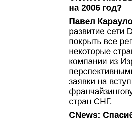
на 2006 год?
Павел Карауло
развитие сети 
покрыть все ре
некоторые стра
компании из Из
перспективными
заявки на всту
франчайзингову
стран СНГ.
CNews: Спаси