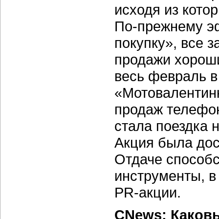
исходя из кото
По-прежнему
эф
покупку», все 
продажи хороши
весь февраль в
«Мотовалентинк
продаж телефон
стала поездка 
Акция была дос
Отдаче способс
инструменты, в
PR-акции
.
CNews: Каков