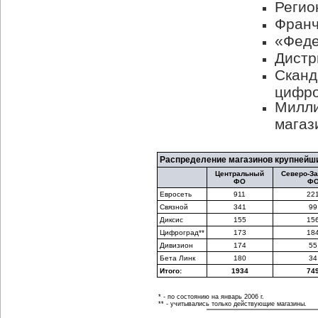
Регио
Франч
«Феде
Дист
Сканд
цифро
Милли
магаз
Распределение магазинов крупнейш
Центральный
Северо-З
ФО
Ф
Евросеть
911
22
Связной
341
99
Диксис
155
15
Цифроград**
173
18
Дивизион
174
55
Бета Линк
180
34
Итого:
1934
74
* - по состоянию на январь 2006 г.
** - учитывались только действующие магазины.