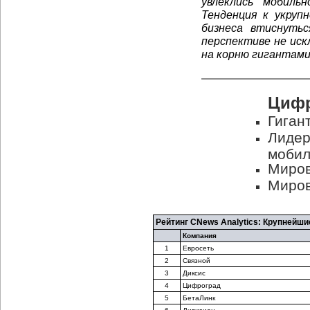
увлеклись мобиль
Тенденция к укруп
бизнеса втиснутьс
перспективе не иск
на корню гигантами
Цифр
Гиган
Лидер
мобил
Миров
Миров
Рейтинг CNews Analytics: Крупнейш
Компания
1
Евросеть
2
Связной
3
Диксис
4
Цифроград
5
БетаЛинк