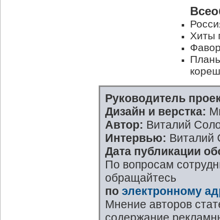
Всео
Росси
Хиты 
Фавор
Планы
кореш
Руководитель проек
Дизайн и верстка:
Ми
Автор:
Виталий Сол
Интервью:
Виталий 
Дата публикации об
По вопросам сотрудн
обращайтесь
по
электронному ад
Мнение авторов стат
содержание рекламны