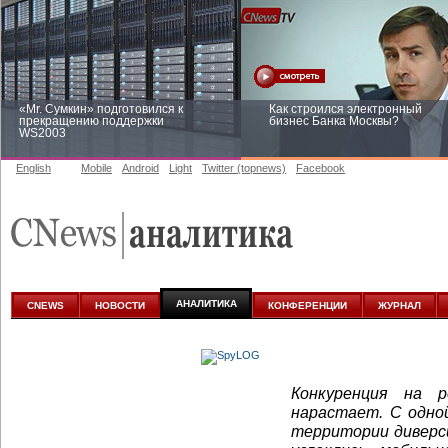
«Mr. Сумкин» подготовился к
Как строился электронный
прекращению поддержки
бизнес Банка Москвы?
WS2003
English
Mobile
Android
Light
Twitter (topnews)
Facebook
Заоблачная оптимизация: как
Рейтинг CNewsInfrastructure 20
Faberlic изменил подход к
приглашаем участвовать
аналитике
АНАЛИТИКА
CNEWS
НОВОСТИ
КОНФЕРЕНЦИИ
ЖУРНАЛ
Конкуренция на 
нарастает. С одно
территории диверси