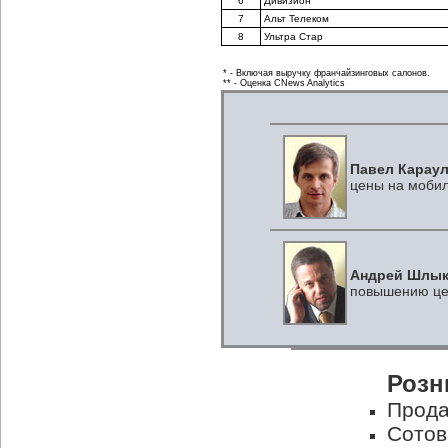
6
Дивизион
7
Альт Телеком
8
Ультра Стар
* - Включая выручку франчайзинговых салонов.
** - Оценка CNews Analytics
Павел Караул
цены на моби
Андрей Шлык
повышению це
Розн
Прода
Сотов