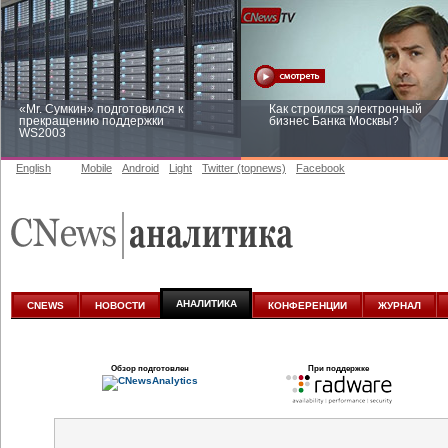
«Mr. Сумкин» подготовился к
Как строился электронный
прекращению поддержки
бизнес Банка Москвы?
WS2003
English
Mobile
Android
Light
Twitter (topnews)
Facebook
Заоблачная оптимизация: как
Рейтинг CNewsInfrastructure 20
Faberlic изменил подход к
приглашаем участвовать
аналитике
АНАЛИТИКА
CNEWS
НОВОСТИ
КОНФЕРЕНЦИИ
ЖУРНАЛ
Обзор подготовлен
При поддержке