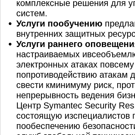
комплексные решения для у
систем.
Услуги пообучению
предлаг
внутренних защитных ресур
Услуги раннего оповещени
настраиваемых ивсеобъемл
электронных атаках повсем
попротиводействию атакам д
свести кминимуму риск, про
непрерывность ведения бизн
Центр Symantec Security Re
состоящую изспециалистов 
пообеспечению безопасности