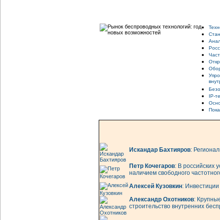
Техн
Стан
Анал
Росс
Част
Откр
Обо
Упро
внут
Безо
IP-т
Осно
Пока
Искандар Бахтияров
: Региона
Петр Кочегаров
: В российских
наличием свободного частотног
Алексей Кузовкин
: Инвестиции
Александр Охотников
: Крупны
строительство внутренних бес