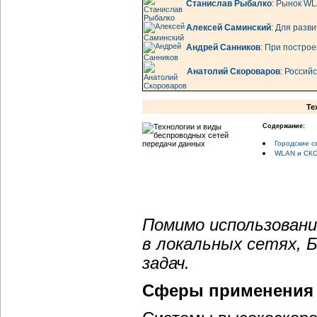
Станислав Рыбалко
: Рынок WL
Алексей Саминский
: Для разв
Андрей Санников
: При построе
Анатолий Скороваров
: Россий
Те
Содержание:
Городские с
WLAN и СКС,
Помимо использовани
в локальных сетях, 
задач.
Сферы применения