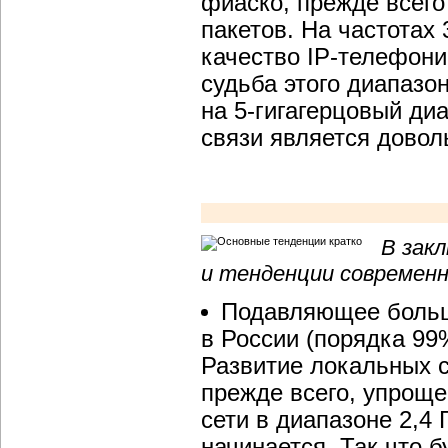
фиаско, прежде всего
пакетов. На частотах 
качество IP-телефони
судьба этого диапазо
на 5-гигагерцовый ди
связи является довол
В зак
и тенденции современн
Подавляющее больш
в России (порядка 99
Развитие локальных 
прежде всего, упроще
сети в диапазоне 2,4 
начинается. Так что 