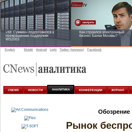
«Mr. Сумкин» подготовился к
Как строился электронный
прекращению поддержки
бизнес Банка Москвы?
WS2003
English
Mobile
Android
Light
Twitter (topnews)
Facebook
Заоблачная оптимизация: как
Рейтинг CNewsInfrastructure 20
Faberlic изменил подход к
приглашаем участвовать
аналитике
АНАЛИТИКА
CNEWS
НОВОСТИ
КОНФЕРЕНЦИИ
ЖУРНАЛ
Обозрение 
Рынок беспро