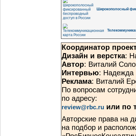
Широкополосный фик
Телекоммуника
Координатор проек
Дизайн и верстка
: 
Автор
: Виталий Сол
Интервью
: Надежда
Реклама
: Виталий Е
По вопросам сотрудн
по адресу:
или по 
review@rbc.ru
Авторские права на 
на подбор и располо
«РосБизнесКонсалтин