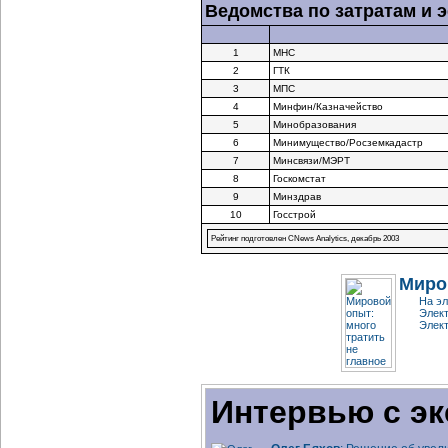
Ведомства по затратам и
1
МНС
2
ГТК
3
МПС
4
Минфин/Казначейство
5
Минобразования
6
Минимущество/Росземкадастр
7
Минсвязи/МЭРТ
8
Госкомстат
9
Минздрав
10
Госстрой
Рейтинг подготовлен CNews Analytics, декабрь 2003
Миро
На эл
Элект
Элект
Интервью с эк