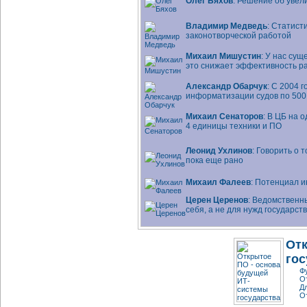
Олег Бяхов
: Решение об уве
Владимир Медведь
: Статист
законотворческой работой
Михаил Мишустин
: У нас сущ
это снижает эффективность 
Александр Обарчук
: С 2004 
информатизации судов по 500
Михаил Сенаторов
: В ЦБ на 
4 единицы техники и ПО
Леонид Ухлинов
: Говорить о
пока еще рано
Михаил Фалеев
: Потенциал
и
Церен Церенов
: Ведомственн
себя, а не для нужд государст
От
гос
Ф
О
Д
О