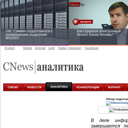
«Mr. Сумкин» подготовился к
Как строился электронный
прекращению поддержки
бизнес Банка Москвы?
WS2003
English
Mobile
Android
Light
Twitter (topnews)
Facebook
Заоблачная оптимизация: как
Рейтинг CNewsInfrastructure 20
Faberlic изменил подход к
приглашаем участвовать
аналитике
АНАЛИТИКА
CNEWS
НОВОСТИ
КОНФЕРЕНЦИИ
ЖУРНАЛ
Обзор подгото
В деле инфор
завершается п