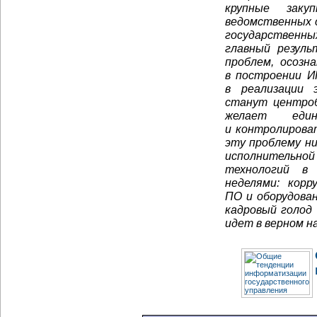
крупные заку
ведомственных 
государственн
главный резул
проблем, осозн
в построении
И
в реализации 
станут центроб
желает еди
и контролироват
эту проблему ни
исполнительной
технологий в 
неделями: корр
ПО и оборудован
кадровый голод 
идет в верном н