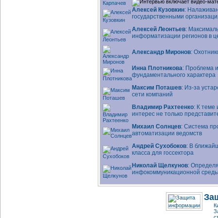
Алексей Кузовкин
: Налажива
государственными организаци
Алексей Леонтьев
: Максимал
информатизации регионов в ц
Александр Миронов
: Охотни
Инна Плотникова
: Проблема 
фундаментального характера
Максим Поташев
:
Из-за
устар
сети компаний
Владимир Рахтеенко
: К тем
интерес не только представите
Михаил Солнцев
: Система п
автоматизации ведомств
Андрей Сухобоков
: В ближай
класса для госсектора
Николай Щелкунов
: Определ
инфокоммуникационной сред
За
К
З
с