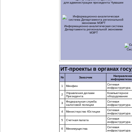
для администрации президента Чувашии
Информационно-аналитическая
система
Департамента региональной экономики
МЭРТ
Сис
ИТ-проекты в органах гос
Направлени
№
Заказчик
информатиза
Сетевая
1
Минфин
инфраструктура
Управления делами
Компьютерное
2
Президента
оборудование
Федеральная служба
Сетевая
3
налоговой полиции
инфраструктура
Сетевая
4
Министерство Юстиции
инфраструктура
Сетевая
5
Счетная палата
инфраструктура
Сетевая
6
Минимущества
инфраструктура