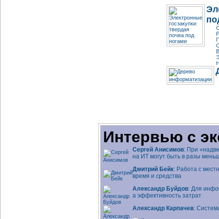
Эл
по
С
Р
П
С
В
Э
Н
Интервью с эк
Сергей Анисимов
: При «надв
на ИТ могут быть в разы мень
Дмитрий Бейк
: Работа с мес
время и средства
Александр Буйдов
: Для инфо
а эффективность затрат
Александр Карпачев
: Систем