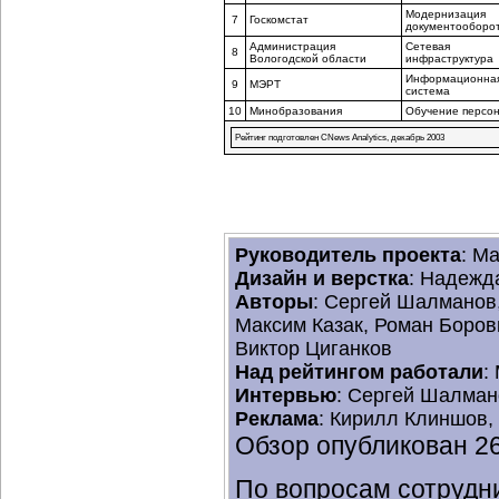
Модернизация
7
Госкомстат
документооборо
Администрация
Сетевая
8
Вологодской области
инфраструктура
Информационна
9
МЭРТ
система
10
Минобразования
Обучение персо
Рейтинг подготовлен CNews Analytics, декабрь 2003
Руководитель проекта
: М
Дизайн и верстка
: Надежд
Авторы
: Сергей Шалманов
Максим Казак, Роман Боров
Виктор Циганков
Над рейтингом работали
:
Интервью
: Сергей Шалман
Реклама
: Кирилл Клиншов,
Обзор опубликован 26
По вопросам сотрудн