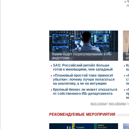
Ч
г
Каким будет госрегулирование в ИБ-
В
индустрии
о
SAS: Российский ритейл больше
К
готов к инновациям, чем западный
к
«Плановый простой тоже приносит
«
убытки»: почему лучше полагаться
с
на аналитику, а не на интуицию
п
Крупный бизнес не может отказаться
«
от собственного ИБ-департамента
п
к
все статьи
|
все обзоры
|
РЕКОМЕНДУЕМЫЕ МЕРОПРИЯТИЯ