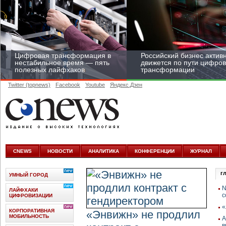
Цифровая трансформация в
Российский бизнес актив
нестабильное время — пять
движется по пути цифро
полезных лайфхаков
трансформации
Twitter (topnews)
Facebook
Youtube
Яндекс.Дзен
Средний бизнес начал
цифровизироваться со
скоростью крупных
CNEWS
НОВОСТИ
АНАЛИТИКА
КОНФЕРЕНЦИИ
ЖУРНАЛ
корпораций
г
УМНЫЙ ГОРОД
N
ЛАЙФХАКИ
с
ЦИФРОВИЗАЦИИ
«
КОРПОРАТИВНАЯ
«Энвижн» не продлил
МОБИЛЬНОСТЬ
А
в