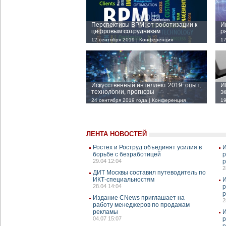
Перспективы BPM: от роботизации к
И
цифровым сотрудникам
р
12 сентября 2019 | Конференция
17
Искусственный интеллект 2019: опыт,
И
технологии, прогнозы
э
24 сентября 2019 года | Конференция
19
ЛЕНТА НОВОСТЕЙ
Ростех и Роструд объединят усилия в
И
борьбе с безработицей
р
29.04 12:04
2
ДИТ Москвы составил путеводитель по
ИКТ-специальностям
И
28.04 14:04
р
Издание CNews приглашает на
2
работу менеджеров по продажам
рекламы
И
04.07 15:07
р