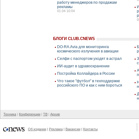
работу менеджеров по продажам
рекламы
И
01.04 10:04
р
0
БЛОГИ CLUB.CNEWS
DO-RA.Avia для мониторинга
Б
космического излучения в авиации
р
Селфи с паспортом уходят в астрал
З
с
ИИ-аудит в здравоохранении
A
Постройка Коллайдера в России
п
Что такое "футбол" в техподдержке
Н
российского ПО и как с ним бороться
н
Д
н
Техника
Конференции
ТВ
Архив
Об издании
Реклама
Вакансии
Контакты