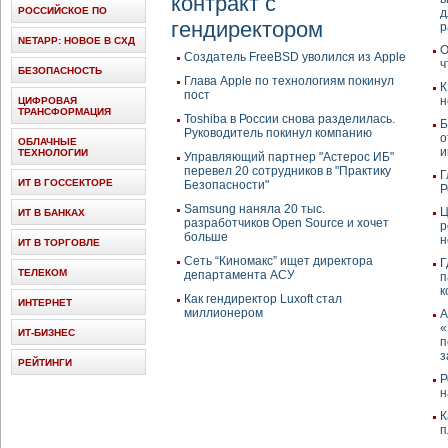
контракт с
РОССИЙСКОЕ ПО
д
гендиректором
р
NETAPP: НОВОЕ В СХД
О
Создатель FreeBSD уволился из Apple
ч
БЕЗОПАСНОСТЬ
Глава Apple по технологиям покинул
К
пост
н
ЦИФРОВАЯ
ТРАНСФОРМАЦИЯ
Toshiba в России снова разделилась.
Б
Руководитель покинул компанию
о
ОБЛАЧНЫЕ
и
ТЕХНОЛОГИИ
Управляющий партнер "Астерос ИБ"
перевел 20 сотрудников в "Практику
Г
ИТ В ГОССЕКТОРЕ
Безопасности"
Р
Samsung наняла 20 тыс.
Ц
ИТ В БАНКАХ
разработчиков Open Source и хочет
р
больше
н
ИТ В ТОРГОВЛЕ
Сеть “Киномакс” ищет директора
Г
ТЕЛЕКОМ
департамента АСУ
п
к
Как гендиректор Luxoft стал
ИНТЕРНЕТ
миллионером
А
«
ИТ-БИЗНЕС
п
з
РЕЙТИНГИ
Р
н
К
п